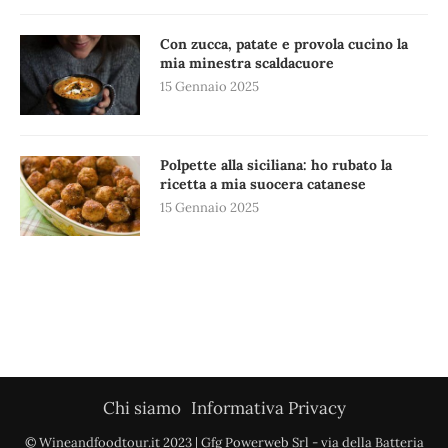
Con zucca, patate e provola cucino la
mia minestra scaldacuore
15 Gennaio 2025
Polpette alla siciliana: ho rubato la
ricetta a mia suocera catanese
15 Gennaio 2025
Chi siamo
Informativa Privacy
© Wineandfoodtour.it 2023 | Gfg Powerweb Srl - via della Batteria