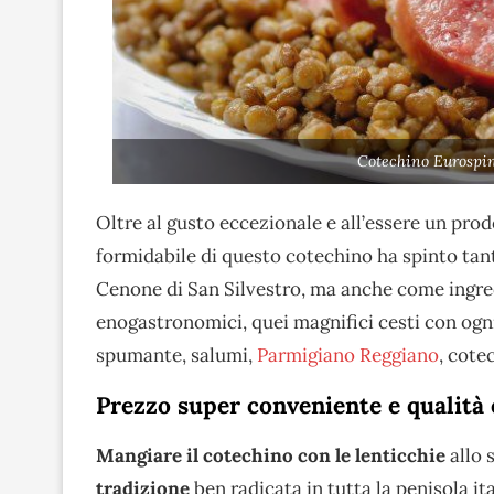
Cotechino Eurospin
Oltre al gusto eccezionale e all’essere un prod
formidabile di questo cotechino ha spinto tan
Cenone di San Silvestro, ma anche come ingre
enogastronomici, quei magnifici cesti con og
spumante, salumi,
Parmigiano Reggiano
, cote
Prezzo super conveniente e qualità 
Mangiare il cotechino con le lenticchie
allo 
tradizione
ben radicata in tutta la penisola ita