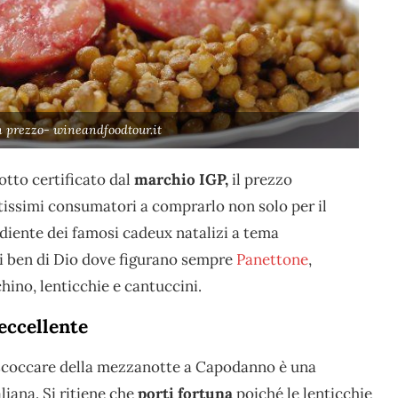
 prezzo- wineandfoodtour.it
otto certificato dal
marchio IGP,
il prezzo
tissimi consumatori a comprarlo non solo per il
diente dei famosi cadeux natalizi a tema
ni ben di Dio dove figurano sempre
Panettone
,
chino, lenticchie e cantuccini.
eccellente
scoccare della mezzanotte a Capodanno è una
liana. Si ritiene che
porti fortuna
poiché le lenticchie