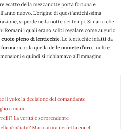
re esatto della mezzanotte porta fortuna e
ll’anno nuovo. L’origine di quest’antichissima
azione, si perde nella notte dei tempi. Si narra che
ichi Romani i quali erano soliti regalare come augurio
i cuoio pieno di lenticchie.
Le lenticchie infatti da
o
forma
ricorda quella delle
monete d’oro
. Inoltre
imensioni e quindi si richiamavo all’immagine
te il volo: la decisione del comandante
aglio a mano
rrelli? La verità è sorprendente
lla grigliata? Marinatura perfetta con 4