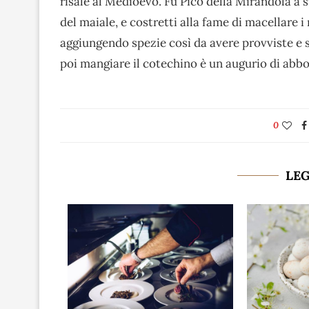
risale al Medioevo. Fu Pico della Mirandola a s
del maiale, e costretti alla fame di macellare 
aggiungendo spezie così da avere provviste e s
poi mangiare il cotechino è un augurio di abb
0
LE