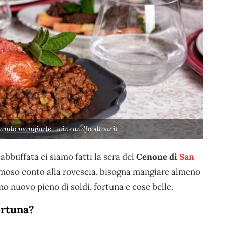
ando mangiarle- wineandfoodtour.it
bbuffata ci siamo fatti la sera del
Cenone di
San
amoso conto alla rovescia, bisogna mangiare almeno
no nuovo pieno di soldi, fortuna e cose belle.
ortuna?