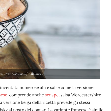
ventore- wineandfoodtour.it
 inventata numerose altre salse come la versione
nese
, comprende anche
senape
, salsa Worcestershire
a versione belga della ricetta prevede gli stessi
isky al posto del cognac. La variante francese è simile