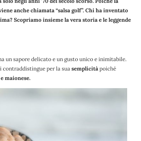
solo negli anni ’70 del secolo scorso. Poiché la
 viene anche chiamata “salsa golf”. Chi ha inventato
sima? Scopriamo insieme la vera storia e le leggende
ha un sapore delicato e un gusto unico e inimitabile.
si contraddistingue per la sua
semplicità
poiché
 e maionese.