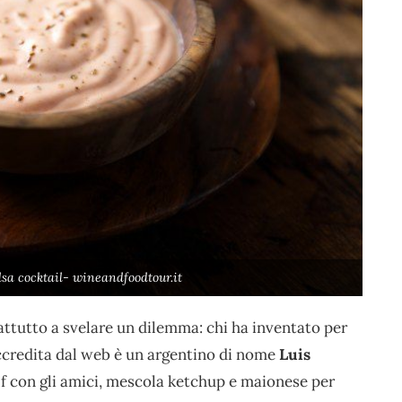
lsa cocktail- wineandfoodtour.it
attutto a svelare un dilemma: chi ha inventato per
accredita dal web è un argentino di nome
Luis
lf con gli amici, mescola ketchup e maionese per