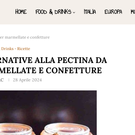
HOME
FOOD & DRINKS
ITALIA
EUROPA
M
 per marmellate e confetture
 Drinks - Ricette
RNATIVE ALLA PECTINA DA
RMELLATE E CONFETTURE
.C
28 Aprile 2024