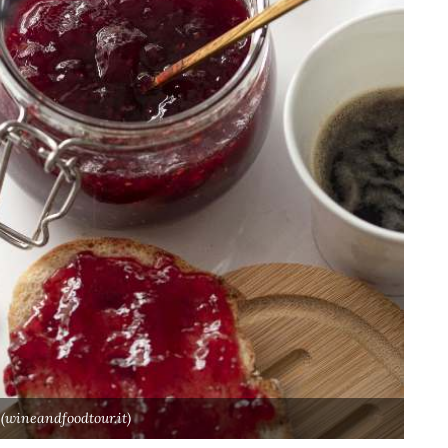
(wineandfoodtour.it)