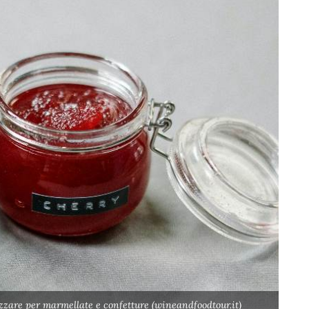
lizzare per marmellate e confetture (wineandfoodtour.it)