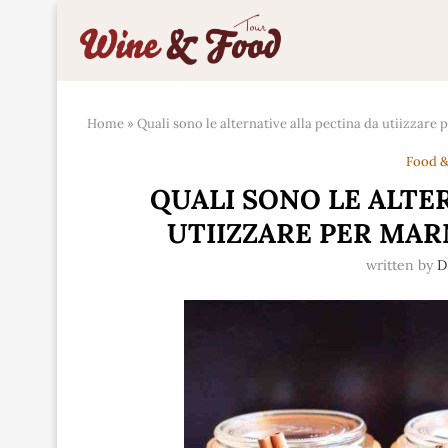
Home
»
Quali sono le alternative alla pectina da utiizzare
Food &
QUALI SONO LE ALTE
UTIIZZARE PER MA
written by
D