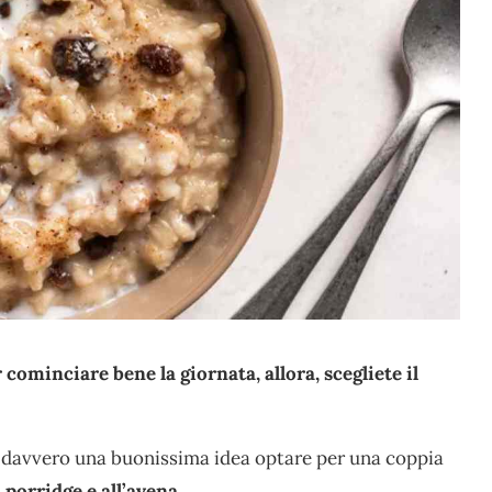
ominciare bene la giornata, allora, scegliete il
è davvero una buonissima idea optare per una coppia
l
porridge e all’avena
.