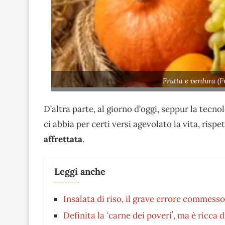
Frutta e verdura (F
D’altra parte, al giorno d’oggi, seppur la tecno
ci abbia per certi versi agevolato la vita, risp
affrettata
.
Leggi anche
Insalata di riso, il grave errore commesso
Definita la ʻcarne dei poveriʼ, ma è ricca d