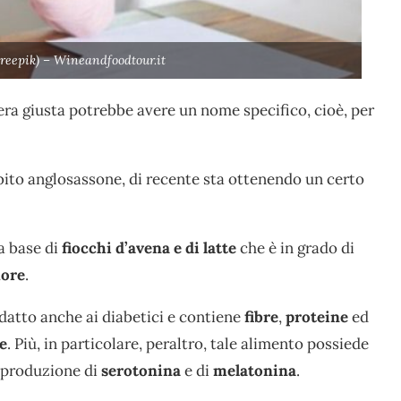
Freepik) – Wineandfoodtour.it
iera giusta potrebbe avere un nome specifico, cioè, per
ito anglosassone, di recente sta ottenendo un certo
 a base di
fiocchi d’avena e di latte
che è in grado di
ore
.
 adatto anche ai diabetici e contiene
fibre
,
proteine
ed
le
. Più, in particolare, peraltro, tale alimento possiede
 produzione di
serotonina
e di
melatonina
.