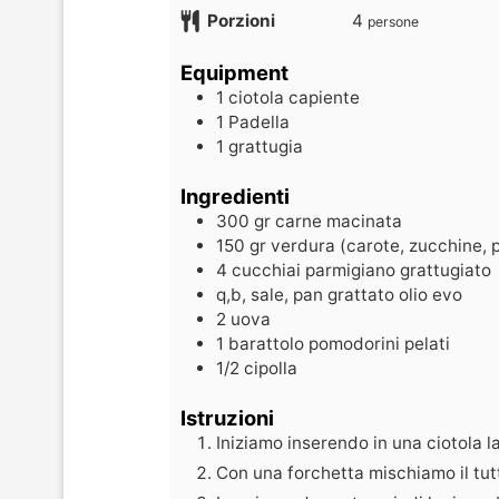
Porzioni
4
persone
Equipment
1 ciotola capiente
1 Padella
1 grattugia
Ingredienti
300
gr
carne macinata
150
gr
verdura (carote, zucchine, p
4
cucchiai
parmigiano grattugiato
q,b,
sale, pan grattato olio evo
2
uova
1
barattolo
pomodorini pelati
1/2
cipolla
Istruzioni
Iniziamo inserendo in una ciotola l
Con una forchetta mischiamo il tut