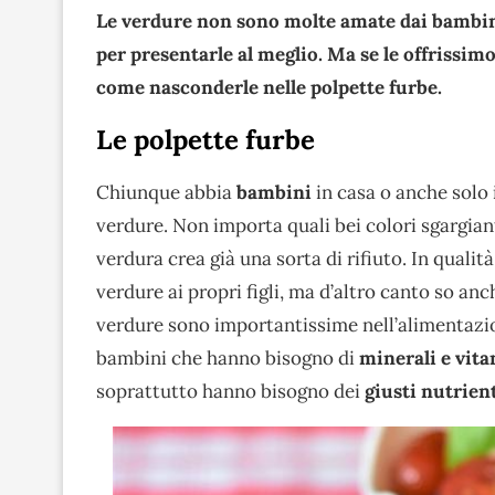
Le verdure non sono molte amate dai bambini
per presentarle al meglio. Ma se le offrissim
come nasconderle nelle polpette furbe.
Le polpette furbe
Chiunque abbia
bambini
in casa o anche solo i
verdure. Non importa quali bei colori sgargian
verdura crea già una sorta di rifiuto. In qual
verdure ai propri figli, ma d’altro canto so an
verdure sono importantissime nell’alimentazion
bambini che hanno bisogno di
minerali e vit
soprattutto hanno bisogno dei
giusti nutrien