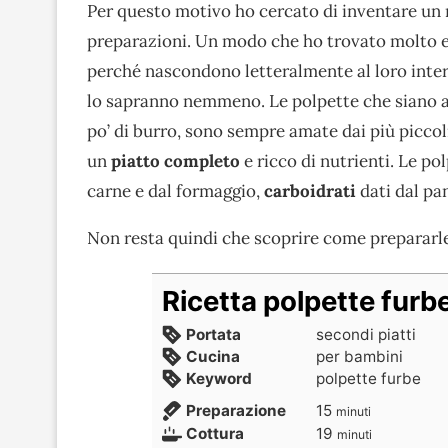
Per questo motivo ho cercato di inventare un
preparazioni. Un modo che ho trovato molto ef
perché nascondono letteralmente al loro inter
lo sapranno nemmeno. Le polpette che siano al
po’ di burro, sono sempre amate dai più picco
un
piatto completo
e ricco di nutrienti. Le p
carne e dal formaggio,
carboidrati
dati dal pa
Non resta quindi che scoprire come prepararle
Ricetta polpette furb
Portata
secondi piatti
Cucina
per bambini
Keyword
polpette furbe
Preparazione
15
minuti
Cottura
19
minuti