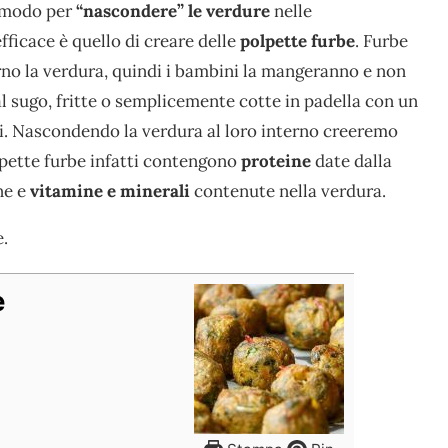
 modo per
“nascondere” le verdure
nelle
ficace è quello di creare delle
polpette furbe
. Furbe
no la verdura, quindi i bambini la mangeranno e non
 sugo, fritte o semplicemente cotte in padella con un
li. Nascondendo la verdura al loro interno creeremo
olpette furbe infatti contengono
proteine
date dalla
ne e
vitamine e minerali
contenute nella verdura.
.
e