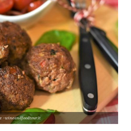
be -wineandfoodtour.it