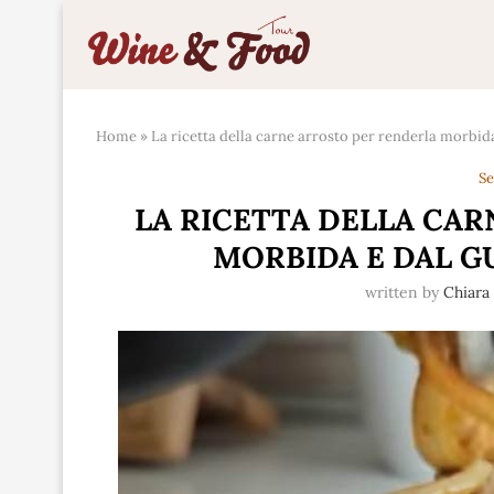
Home
»
La ricetta della carne arrosto per renderla morbid
Se
LA RICETTA DELLA CA
MORBIDA E DAL G
written by
Chiara