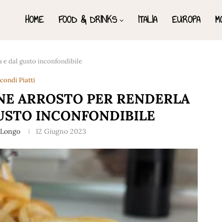
HOME
FOOD & DRINKS
ITALIA
EUROPA
M
a e dal gusto inconfondibile
condi Piatti
RNE ARROSTO PER RENDERLA
USTO INCONFONDIBILE
 Longo
12 Giugno 2023