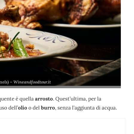
xels) – Wineandfoodtour.it
equente è quella
arrosto
. Quest’ultima, per la
so dell’
olio
o del
burro
, senza l’aggiunta di acqua.