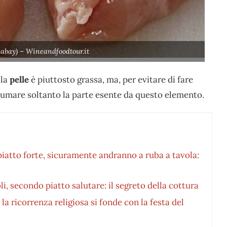
xabay) – Wineandfoodtour.it
 la
pelle
è piuttosto grassa, ma, per evitare di fare
nsumare soltanto la parte esente da questo elemento.
o piatto forte, sicuramente andranno a ruba a tavola:
i, secondo piatto salutare: il segreto della cottura
a ricorrenza religiosa si fonde con la festa del