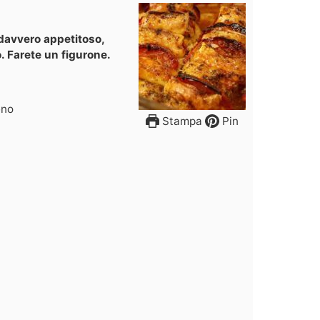
davvero appetitoso,
no. Farete un figurone.
eno
Stampa
Pin