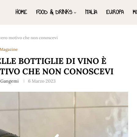
HOME
FOOD & DRINKS
ITALIA
EUROPA
M
il vero motivo che non conoscevi
Magazine
LLE BOTTIGLIE DI VINO È
OTIVO CHE NON CONOSCEVI
n Gangemi
6 Marzo 2023