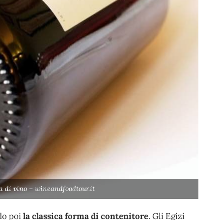
a di vino – wineandfoodtour.it
do poi
la classica forma di contenitore
. Gli Egizi