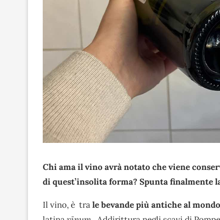
Chi ama il vino avrà notato che viene conserv
di quest’insolita forma? Spunta finalmente la
Il vino, è tra
le bevande più antiche al mond
latina
vīnum.
Addirittura negli scavi di Pompei