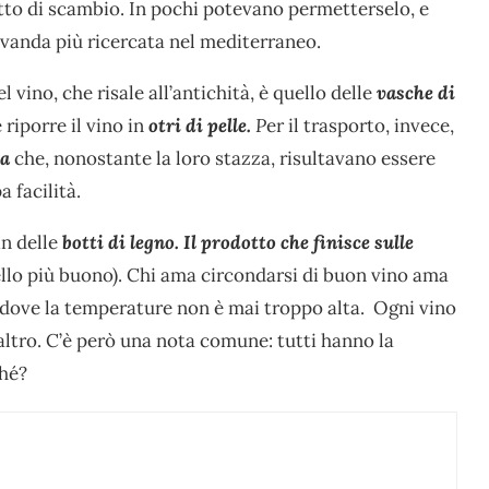
getto di scambio. In pochi potevano permetterselo, e
vanda più ricercata nel mediterraneo.
vino, che risale all’antichità, è quello delle
vasche di
riporre il vino in
otri di pelle.
P
er il trasporto, invece,
ta
che, nonostante la loro stazza, risultavano essere
 facilità.
in delle
botti di legno. Il prodotto che finisce sulle
llo più buono). Chi ama circondarsi di buon vino ama
 dove la temperature non è mai troppo alta. Ogni vino
’altro. C’è però una nota comune: tutti hanno la
ché?