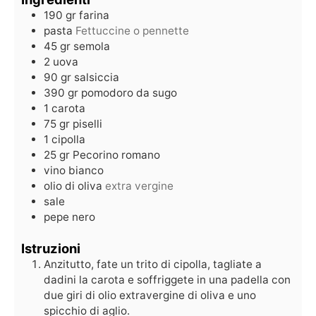
190
gr
farina
pasta
Fettuccine o pennette
45
gr
semola
2
uova
90
gr
salsiccia
390
gr
pomodoro da sugo
1
carota
75
gr
piselli
1
cipolla
25
gr
Pecorino romano
vino bianco
olio di oliva
extra vergine
sale
pepe nero
Istruzioni
Anzitutto, fate un trito di cipolla, tagliate a
dadini la carota e soffriggete in una padella con
due giri di olio extravergine di oliva e uno
spicchio di aglio.