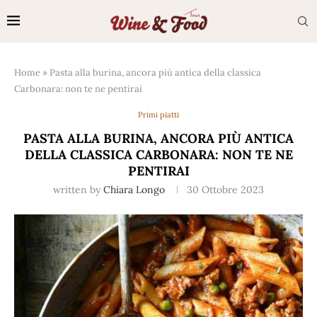
Home
»
Pasta alla burina, ancora più antica della classica
Carbonara: non te ne pentirai
Primi piatti
PASTA ALLA BURINA, ANCORA PIÙ ANTICA
DELLA CLASSICA CARBONARA: NON TE NE
PENTIRAI
written by
Chiara Longo
30 Ottobre 2023