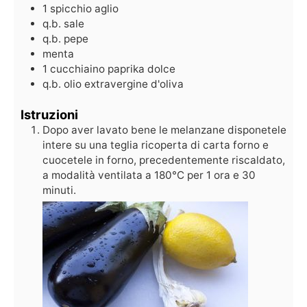
1
spicchio
aglio
q.b.
sale
q.b.
pepe
menta
1
cucchiaino
paprika dolce
q.b.
olio extravergine d'oliva
Istruzioni
Dopo aver lavato bene le melanzane disponetele
intere su una teglia ricoperta di carta forno e
cuocetele in forno, precedentemente riscaldato,
a modalità ventilata a 180°C per 1 ora e 30
minuti.