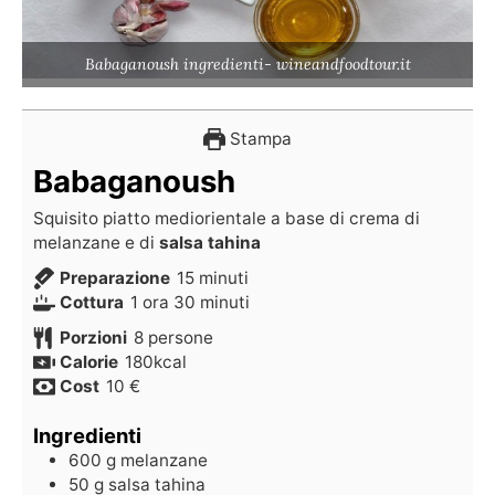
Babaganoush ingredienti- wineandfoodtour.it
Stampa
Babaganoush
Squisito piatto mediorientale a base di crema di
melanzane e di
salsa tahina
Preparazione
15
minuti
Cottura
1
ora
30
minuti
Porzioni
8
persone
Calorie
180
kcal
Cost
10 €
Ingredienti
600
g
melanzane
50
g
salsa tahina