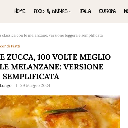
HOME
FOOD & DRINKS
ITALIA
EUROPA
M
a classica con le melanzane: versione leggera e semplificata
condi Piatti
E ZUCCA, 100 VOLTE MEGLIO
 LE MELANZANE: VERSIONE
 SEMPLIFICATA
 Longo
29 Maggio 2024