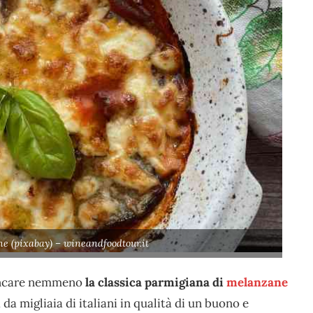
e (pixabay) – wineandfoodtour.it
mancare nemmeno
la classica parmigiana di
melanzane
 da migliaia di italiani in qualità di un buono e