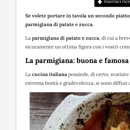
Inserisci rice
Se volete portare in tavola un secondo piatto 
parmigiana di patate e zucca.
La
parmigiana di patate e zucca
, di cui a bre
sicuramente un ottima figura con i vostri com
La parmigiana: buona e famosa 
La
cucina italiana
possiede, di certo, svariate
estrema bontà e gradevolezza, si sono diffusi a