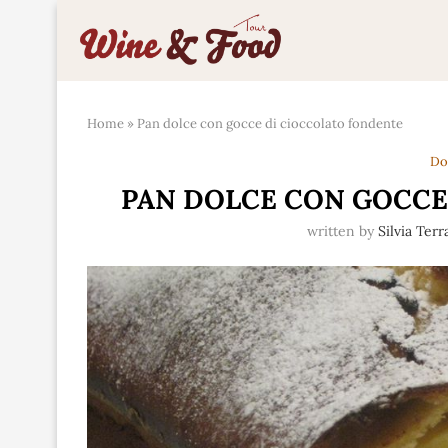
Home
»
Pan dolce con gocce di cioccolato fondente
Do
PAN DOLCE CON GOCCE
written by
Silvia Ter