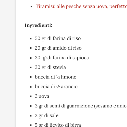
Tiramisù alle pesche senza uova, perfetto 
Ingredienti:
50 gr di farina di riso
20 gr di amido di riso
30 grdi farina di tapioca
20 gr di stevia
buccia di ½ limone
buccia di ½ arancio
2 uova
3 gr di semi di guarnizione (sesamo e anic
2 gr di sale
5 gr di lievito di birra