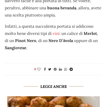
davvero facile e alla portata di tutti. Se volete,
peraltro, abbinare una
buona bevanda
, allora, avete
una scelta piuttosto ampia.
Infatti, a questa succulenta portata si addicono
molto bene diversi tipi di
vini
: un calice di
Merlot
,
di un
Pinot Nero
, di un
Nero D’Avola
oppure di un
Sangiovese
.
0
LEGGI ANCHE