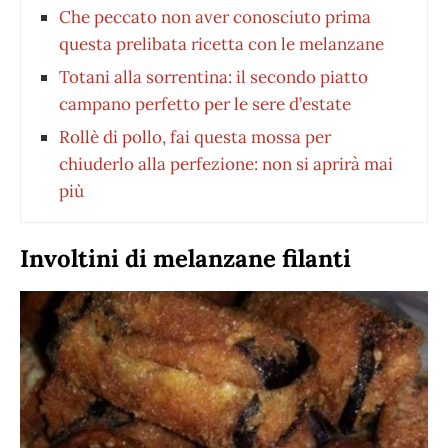
Che peccato non aver conosciuto prima
questa prelibata ricetta con le melanzane
Totani alla sorrentina: il secondo piatto
campano perfetto per le sere d’estate
Rollè di pollo, fai questa mossa per
chiuderlo alla perfezione: non si aprirà mai
più
Involtini di melanzane filanti