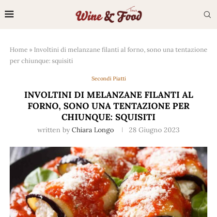
Home
»
Involtini di melanzane filanti al forno, sono una tentazione
per chiunque: squisiti
Secondi Piatti
INVOLTINI DI MELANZANE FILANTI AL
FORNO, SONO UNA TENTAZIONE PER
CHIUNQUE: SQUISITI
written by
Chiara Longo
28 Giugno 2023