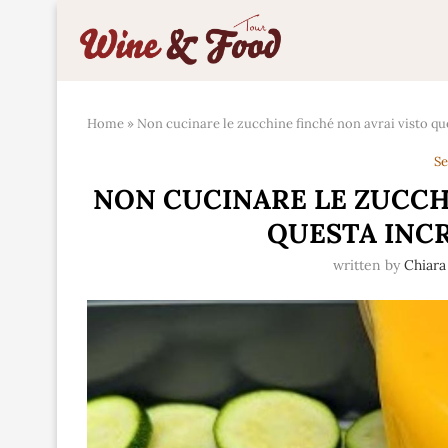
Home
»
Non cucinare le zucchine finché non avrai visto que
Se
NON CUCINARE LE ZUCCH
QUESTA INCR
written by
Chiara