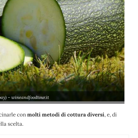
ay) – wineandfoodtour.it
cinarle con
molti metodi di cottura diversi
, e, di
la scelta.