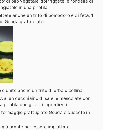
' di olio vegetale, soffriggete le rondelle di
agiatele in una pirofila.
ettete anche un trito di pomodoro e di feta, 1
io Gouda grattugiato.
e unite anche un trito di erba cipollina.
uova, un cucchiaino di sale, e mescolate con
pirofila con gli altri ingredienti.
i formaggio grattugiato Gouda e cuocete in
 già pronte per essere impiattate.