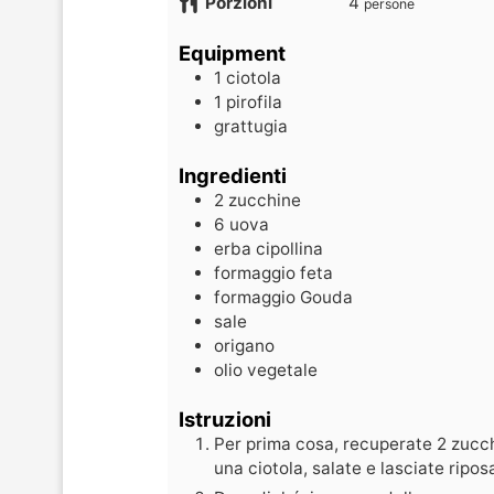
Porzioni
4
persone
Equipment
1 ciotola
1 pirofila
grattugia
Ingredienti
2
zucchine
6
uova
erba cipollina
formaggio feta
formaggio Gouda
sale
origano
olio vegetale
Istruzioni
Per prima cosa, recuperate 2 zucchi
una ciotola, salate e lasciate ripos