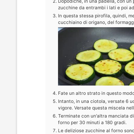
Dopodiché, in una padella, con un po
zucchine da entrambi i lati e poi ad
In questa stessa pirofila, quindi, m
cucchiaino di origano, del formagg
Fate un altro strato in questo modo 
Intanto, in una ciotola, versate 6 
vigore. Versate questa miscela nella 
Terminate con un'altra manciata d
forno per 30 minuti a 180 gradi.
Le deliziose zucchine al forno sono