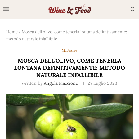
Home
»
Mosca dell’olivo, come tenerla lontana definitivamente:
metodo naturale infallibile
Magazine
MOSCA DELL’OLIVO, COME TENERLA
LONTANA DEFINITIVAMENTE: METODO
NATURALE INFALLIBILE
written by
Angela Piaccione
27 Luglio 2023