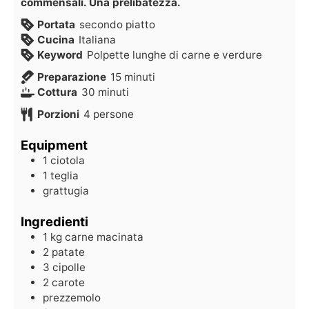
commensali. Una prelibatezza.
Portata
secondo piatto
Cucina
Italiana
Keyword
Polpette lunghe di carne e verdure
Preparazione
15
minuti
Cottura
30
minuti
Porzioni
4
persone
Equipment
1 ciotola
1 teglia
grattugia
Ingredienti
1
kg
carne macinata
2
patate
3
cipolle
2
carote
prezzemolo