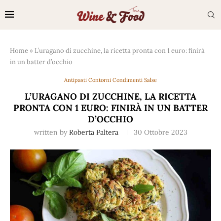
Home
»
L’uragano di zucchine, la ricetta pronta con 1 euro: finirà
in un batter d’occhio
Antipasti Contorni Condimenti Salse
L’URAGANO DI ZUCCHINE, LA RICETTA
PRONTA CON 1 EURO: FINIRÀ IN UN BATTER
D’OCCHIO
written by
Roberta Paltera
30 Ottobre 2023