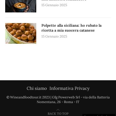
15 Gennaio 2025
Polpette alla siciliana: ho rubato la
ricetta a mia suocera catanese
15 Gennaio 2025
Chi siamo
Informativa Privacy
© Wineandfoodtour.it 2023 | Gfg Powerweb Srl - via della Batteria
Nomentana, 26 - Roma - IT
BACK TO TOP