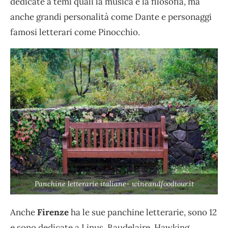
dedicate a temi quali la musica e la filosofia, ma
anche grandi personalità come Dante e personaggi
famosi letterari come Pinocchio.
Panchine letterarie italiane- wineandfoodtour.it
Anche
Firenze
ha le sue panchine letterarie, sono 12
e sono dedicate a Linus, Baudelaire, Hawking,