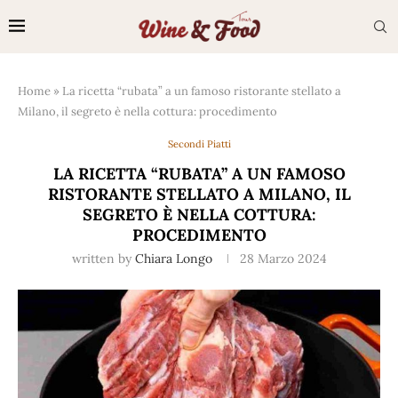
Home
»
La ricetta “rubata” a un famoso ristorante stellato a
Milano, il segreto è nella cottura: procedimento
Secondi Piatti
LA RICETTA “RUBATA” A UN FAMOSO
RISTORANTE STELLATO A MILANO, IL
SEGRETO È NELLA COTTURA:
PROCEDIMENTO
written by
Chiara Longo
28 Marzo 2024