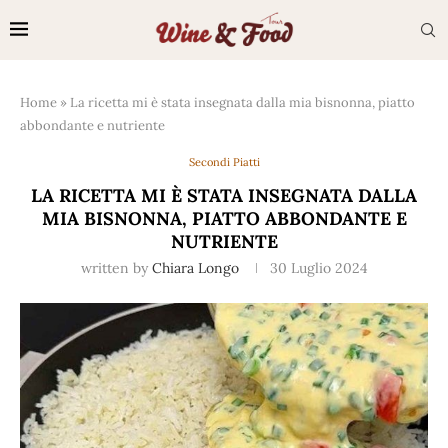
Home
»
La ricetta mi è stata insegnata dalla mia bisnonna, piatto
abbondante e nutriente
Secondi Piatti
LA RICETTA MI È STATA INSEGNATA DALLA
MIA BISNONNA, PIATTO ABBONDANTE E
NUTRIENTE
written by
Chiara Longo
30 Luglio 2024