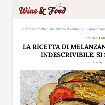
Home
»
La ricetta di melanzana al ventaglio, il sapore è inde
Antipasti Co
LA RICETTA DI MELANZAN
INDESCRIVIBILE: SI
written by