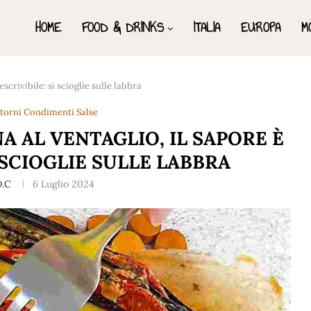
HOME
FOOD & DRINKS
ITALIA
EUROPA
M
scrivibile: si scioglie sulle labbra
ntorni Condimenti Salse
A AL VENTAGLIO, IL SAPORE È
 SCIOGLIE SULLE LABBRA
D.C
6 Luglio 2024