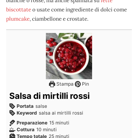
bianche o rosse, ma anche spalmata su
fette
biscottate
o usate come ingrediente di dolci come
plumcake
, ciambellone e crostate.
Stampa
Pin
Salsa di mirtilli rossi
Portata
salse
Keyword
salsa ai mirtilli rossi
Preparazione
15
minuti
Cottura
10
minuti
Tempo totale
25
minuti