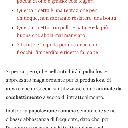
goccia di olio e grasso: così leggeri
Questa ricetta è una tentazione per
chiunque, non sapranno resistere: una bontà
Questa ricetta con pollo e patate è la più
buona che abbia mai mangiato
3 Patate e 1 cipolla per una cena con i
fiocchi: l’imperdibile ricetta fai da te
Si pensa, però, che nell’antichità il
pollo
fosse
apprezzato maggiormente per la produzione di
uova
e che in
Grecia
si utilizzasse come
animale da
combattimento
a scopo di intrattenimento.
Inoltre, la
popolazione romana
sembra che se ne
cibasse abbastanza di frequente, dato che, per
l’appunto, troviamo delle testimonianze nel