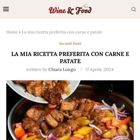
Home
»
La mia ricetta preferita con carne e patate
Secondi Piatti
LA MIA RICETTA PREFERITA CON CARNE E
PATATE
written by
Chiara Longo
17 Aprile 2024