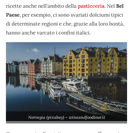
ricette anche nell’ambito della
pasticceria
. Nel
Bel
Paese
, per esempio, ci sono svariati dolciumi tipici
di determinate regioni e che, grazie alla loro bontà,
hanno anche varcato i confini italici.
Norvegia (pixabay) – wineandfoodtour.it