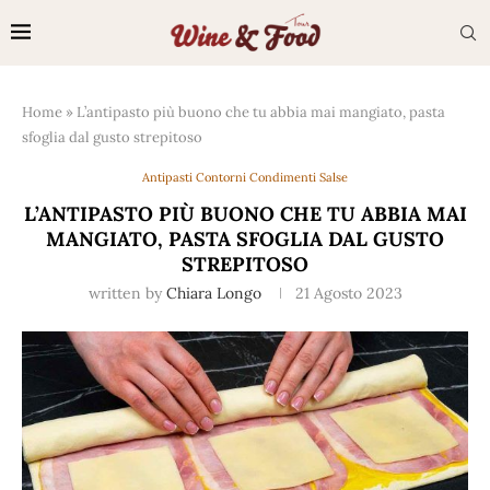
Home
»
L’antipasto più buono che tu abbia mai mangiato, pasta
sfoglia dal gusto strepitoso
Antipasti Contorni Condimenti Salse
L’ANTIPASTO PIÙ BUONO CHE TU ABBIA MAI
MANGIATO, PASTA SFOGLIA DAL GUSTO
STREPITOSO
written by
Chiara Longo
21 Agosto 2023