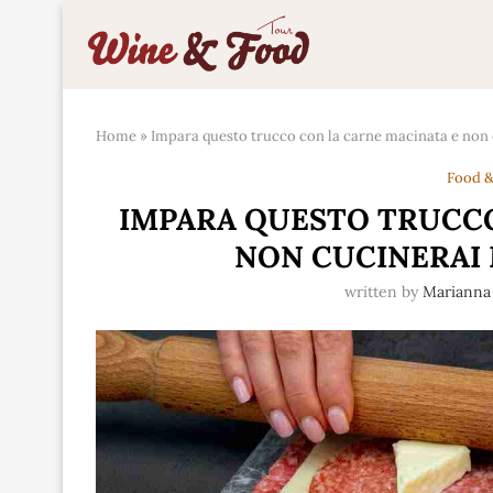
Home
»
Impara questo trucco con la carne macinata e non 
Food &
IMPARA QUESTO TRUCCO
NON CUCINERAI 
written by
Mariann