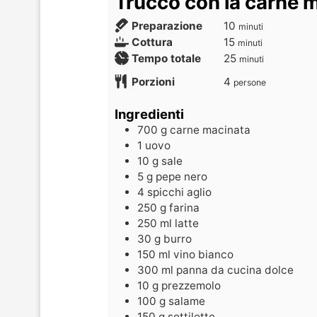
Trucco con la carne 
Preparazione
10
minuti
Cottura
15
minuti
Tempo totale
25
minuti
Porzioni
4
persone
Ingredienti
700
g
carne macinata
1
uovo
10
g
sale
5
g
pepe nero
4
spicchi
aglio
250
g
farina
250
ml
latte
30
g
burro
150
ml
vino bianco
300
ml
panna da cucina dolce
10
g
prezzemolo
100
g
salame
150
g
sottilette