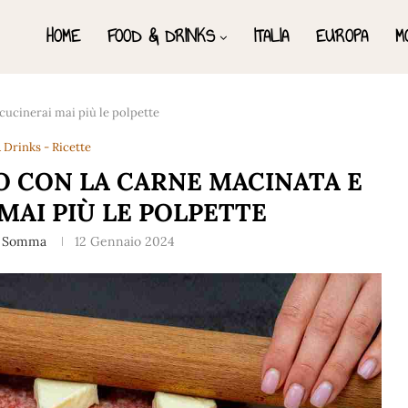
HOME
FOOD & DRINKS
ITALIA
EUROPA
M
cucinerai mai più le polpette
 Drinks - Ricette
 CON LA CARNE MACINATA E
MAI PIÙ LE POLPETTE
a Somma
12 Gennaio 2024