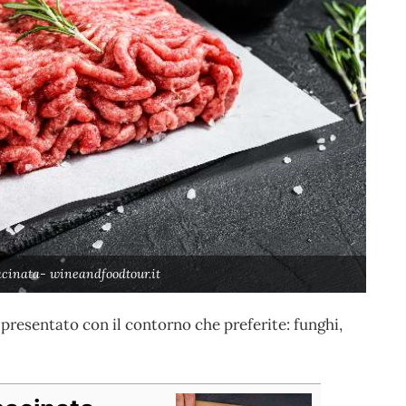
acinata- wineandfoodtour.it
e presentato con il contorno che preferite: funghi,