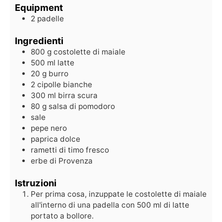
Equipment
2 padelle
Ingredienti
800
g
costolette di maiale
500
ml
latte
20
g
burro
2
cipolle bianche
300
ml
birra scura
80
g
salsa di pomodoro
sale
pepe nero
paprica dolce
rametti di timo fresco
erbe di Provenza
Istruzioni
Per prima cosa, inzuppate le costolette di maiale
all'interno di una padella con 500 ml di latte
portato a bollore.