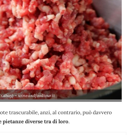
xabay) – wineandfoodtour.it
dote trascurabile, anzi, al contrario, può davvero
 pietanze diverse tra di loro
.