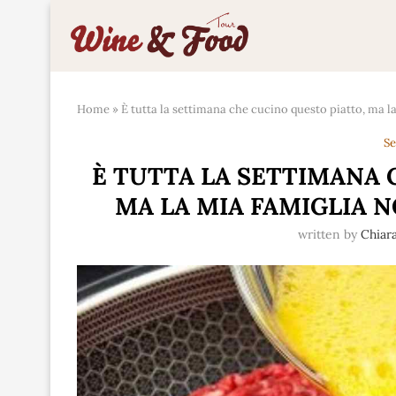
Home
»
È tutta la settimana che cucino questo piatto, ma 
Se
È TUTTA LA SETTIMANA 
MA LA MIA FAMIGLIA 
written by
Chiar