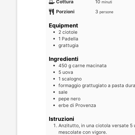
Cottura
10
minuti
Porzioni
3
persone
Equipment
2 ciotole
1 Padella
grattugia
Ingredienti
450
g
carne macinata
5
uova
1
scalogno
formaggio grattugiato a pasta dur
sale
pepe nero
erbe di Provenza
Istruzioni
Anzitutto, in una ciotola versate 5 
mescolate con vigore.