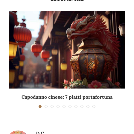
Capodanno cinese: 7 piatti portafortuna
C
D.C