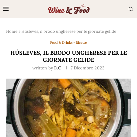
Home
»
Húsleves, il brodo ungherese per le giornate gelide
Food & Drinks - Ricette
HÚSLEVES, IL BRODO UNGHERESE PER LE
GIORNATE GELIDE
written by
D.C
7 Dicembre 2023