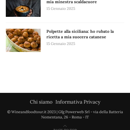
mia minestra scaldacuore
15 Gennaio 2025
Polpette alla siciliana: ho rubato la
ricetta a mia suocera catanese
15 Gennaio 2025
Chi siamo
Informativa Privacy
© Wineandfoodtour.it 2023 | Gfg Powerweb Srl - via della Batteria
Nomentana, 26 - Roma - IT