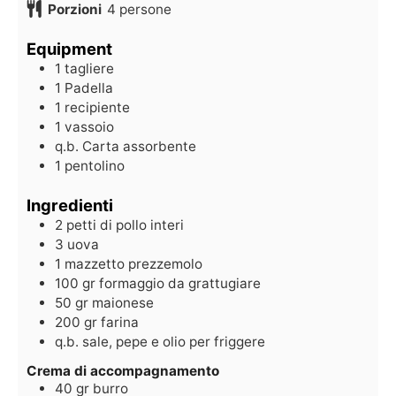
Porzioni
4
persone
Equipment
1 tagliere
1 Padella
1 recipiente
1 vassoio
q.b. Carta assorbente
1 pentolino
Ingredienti
2
petti di pollo interi
3
uova
1
mazzetto
prezzemolo
100
gr
formaggio da grattugiare
50
gr
maionese
200
gr
farina
q.b.
sale, pepe e olio per friggere
Crema di accompagnamento
40
gr
burro