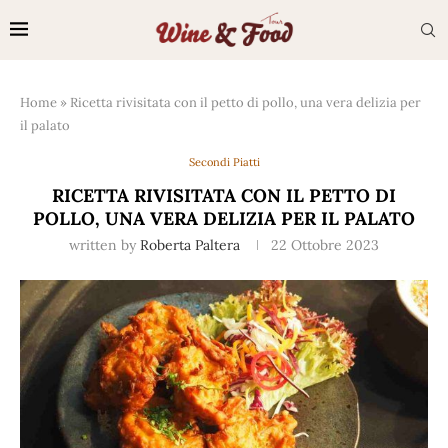
Home
»
Ricetta rivisitata con il petto di pollo, una vera delizia per
il palato
Secondi Piatti
RICETTA RIVISITATA CON IL PETTO DI
POLLO, UNA VERA DELIZIA PER IL PALATO
written by
Roberta Paltera
22 Ottobre 2023