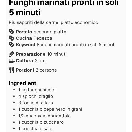
Funghi marinati pronti in soli
5 minuti
Più saporiti della carne: piatto economico
Portata
secondo piatto
Cucina
Tedesca
Keyword
Funghi marinati pronti in soli 5 minuti
Preparazione
10
minuti
Cottura
2
ore
Porzioni
2
persone
Ingredienti
1
kg
funghi piccoli
4
spicchi d'aglio
3
foglie di alloro
1
cucchiaio
pepe nero in grani
1/2
cucchiaio
coriandolo
1
cucchiaio
zucchero
1
cucchiaio
sale