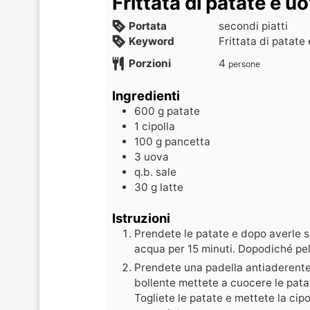
Frittata di patate e u
Portata
secondi piatti
Keyword
Frittata di patate
Porzioni
4
persone
Ingredienti
600
g
patate
1
cipolla
100
g
pancetta
3
uova
q.b.
sale
30
g
latte
Istruzioni
Prendete le patate e dopo averle 
acqua per 15 minuti. Dopodiché pela
Prendete una padella antiaderente 
bollente mettete a cuocere le patat
Togliete le patate e mettete la cip