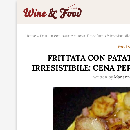
Home
»
Frittata con patate e uova, il profumo è irresistibi
Food &
FRITTATA CON PATAT
IRRESISTIBILE: CENA P
written by
Marian