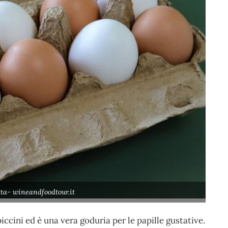
tta- wineandfoodtour.it
iccini ed è una vera goduria per le papille gustative.