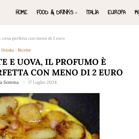
HOME
FOOD & DRINKS
ITALIA
EUROPA
M
le: cena perfetta con meno di 2 euro
 Drinks - Ricette
E E UOVA, IL PROFUMO È
ERFETTA CON MENO DI 2 EURO
na Somma
17 Luglio 2024