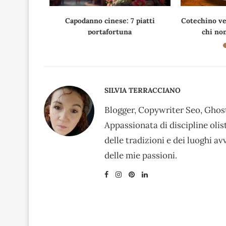
lievitazione
Capodanno cinese: 7 piatti
Cotechino veg
i...
portafortuna
chi non
SILVIA TERRACCIANO
Blogger, Copywriter Seo, Ghost
Appassionata di discipline oli
delle tradizioni e dei luoghi av
delle mie passioni.