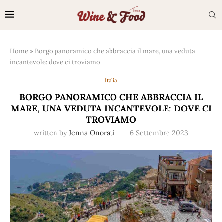
Home
»
Borgo panoramico che abbraccia il mare, una veduta
incantevole: dove ci troviamo
Italia
BORGO PANORAMICO CHE ABBRACCIA IL
MARE, UNA VEDUTA INCANTEVOLE: DOVE CI
TROVIAMO
written by
Jenna Onorati
6 Settembre 2023