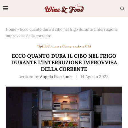
Home
»
Ecco quanto dura il cibo nel frigo durante l’interruzione
improvvisa della corrente
Tipi di Cottura e Conservazione Cibi
ECCO QUANTO DURA IL CIBO NEL FRIGO
DURANTE L’INTERRUZIONE IMPROVVISA
DELLA CORRENTE
written by
Angela Piaccione
14 Agosto 2023