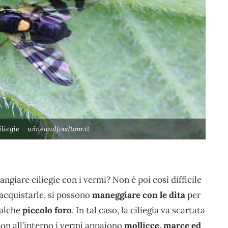
liegie – wineandfoodtour.it
giare ciliegie con i vermi? Non è poi così difficile
i acquistarle, si possono
maneggiare con le dita
per
ualche
piccolo foro
. In tal caso, la ciliegia va scartata
 con all’interno i vermi appaiono
mollicce, marce ed