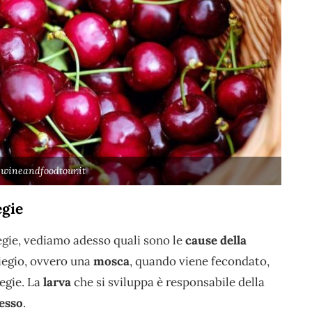
 wineandfoodtour.it
egie
iegie, vediamo adesso quali sono le
cause della
liegio, ovvero una
mosca
, quando viene fecondato,
iegie. La
larva
che si sviluppa è responsabile della
tesso
.