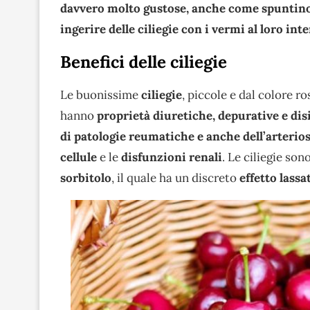
davvero molto gustose, anche come spuntino.
ingerire delle ciliegie con i vermi al loro i
Benefici delle ciliegie
Le buonissime
ciliegie
, piccole e dal colore r
hanno
proprietà diuretiche, depurative e dis
di patologie reumatiche e anche dell’arterios
cellule
e le
disfunzioni renali
. Le ciliegie so
sorbitolo
, il quale ha un discreto
effetto lassa