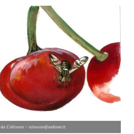
 da Coltivare – wineandfoodtour.it