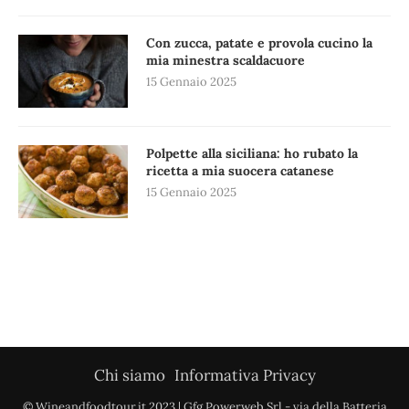
Con zucca, patate e provola cucino la
mia minestra scaldacuore
15 Gennaio 2025
Polpette alla siciliana: ho rubato la
ricetta a mia suocera catanese
15 Gennaio 2025
Chi siamo
Informativa Privacy
© Wineandfoodtour.it 2023 | Gfg Powerweb Srl - via della Batteria