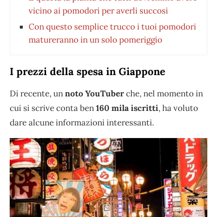
vicino ai pomodori per averli succosi
Con questo semplice trucco i tuoi pomodori
matureranno in un solo pomeriggio
I prezzi della spesa in Giappone
Di recente, un
noto YouTuber
che, nel momento in
cui si scrive conta ben
160 mila iscritti
, ha voluto
dare alcune informazioni interessanti.