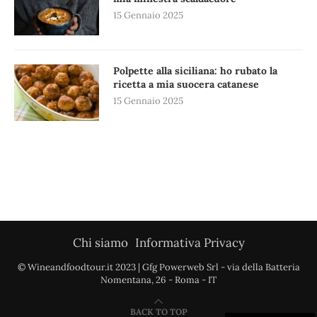
15 Gennaio 2025
Polpette alla siciliana: ho rubato la
ricetta a mia suocera catanese
15 Gennaio 2025
Chi siamo
Informativa Privacy
© Wineandfoodtour.it 2023 | Gfg Powerweb Srl - via della Batteria
Nomentana, 26 - Roma - IT
BACK TO TOP