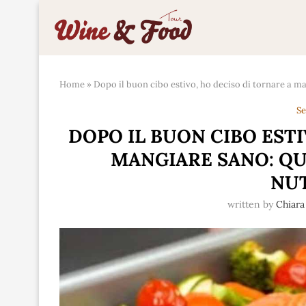
Home
»
Dopo il buon cibo estivo, ho deciso di tornare a m
Se
DOPO IL BUON CIBO ESTI
MANGIARE SANO: QU
NU
written by
Chiara