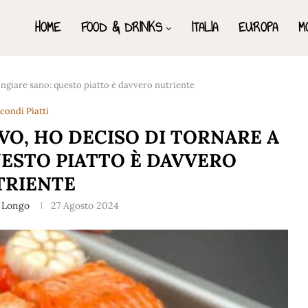
HOME
FOOD & DRINKS
ITALIA
EUROPA
M
angiare sano: questo piatto è davvero nutriente
condi Piatti
VO, HO DECISO DI TORNARE A
ESTO PIATTO È DAVVERO
TRIENTE
 Longo
27 Agosto 2024