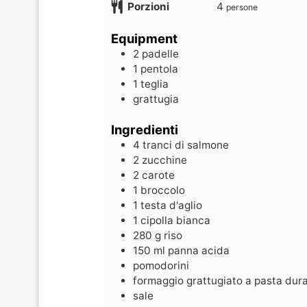
Porzioni
4
persone
Equipment
2 padelle
1 pentola
1 teglia
grattugia
Ingredienti
4
tranci di salmone
2
zucchine
2
carote
1
broccolo
1
testa d'aglio
1
cipolla bianca
280
g
riso
150
ml
panna acida
pomodorini
formaggio grattugiato a pasta dur
sale