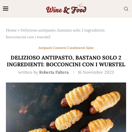
Home
»
Delizioso antipasto, bastano solo 2 ingredienti:
bocconcini con i wurstel
Antipasti Contorni Condimenti Salse
DELIZIOSO ANTIPASTO, BASTANO SOLO 2
INGREDIENTI: BOCCONCINI CON I WURSTEL
written by
Roberta Paltera
16 Novembre 2023