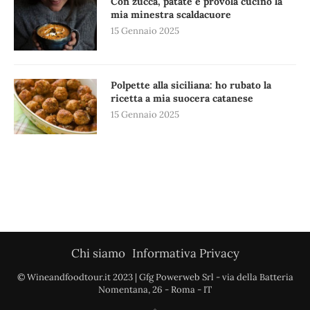
Con zucca, patate e provola cucino la
mia minestra scaldacuore
15 Gennaio 2025
Polpette alla siciliana: ho rubato la
ricetta a mia suocera catanese
15 Gennaio 2025
Chi siamo
Informativa Privacy
© Wineandfoodtour.it 2023 | Gfg Powerweb Srl - via della Batteria
Nomentana, 26 - Roma - IT