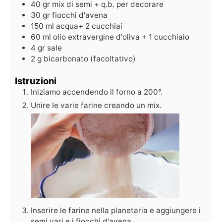
40
gr
mix di semi + q.b. per decorare
30
gr
fiocchi d'avena
150
ml
acqua+ 2 cucchiai
60
ml
olio extravergine d'oliva + 1 cucchiaio
4
gr
sale
2
g
bicarbonato (facoltativo)
Istruzioni
Iniziamo accendendo il forno a 200°.
Unire le varie farine creando un mix.
Inserire le farine nella planetaria e aggiungere i
semi vari e i fiocchi d'avena.