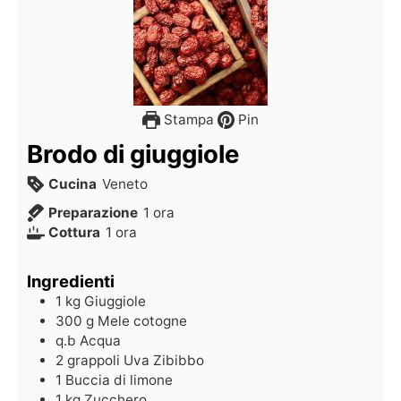
Stampa
Pin
Brodo di giuggiole
Cucina
Veneto
Preparazione
1
ora
Cottura
1
ora
Ingredienti
1
kg
Giuggiole
300
g
Mele cotogne
q.b
Acqua
2
grappoli
Uva Zibibbo
1
Buccia di limone
1
kg
Zucchero