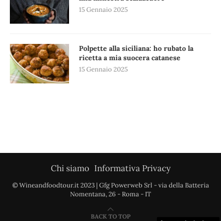
15 Gennaio 2025
Polpette alla siciliana: ho rubato la
ricetta a mia suocera catanese
15 Gennaio 2025
Chi siamo
Informativa Privacy
© Wineandfoodtour.it 2023 | Gfg Powerweb Srl - via della Batteria
Nomentana, 26 - Roma - IT
BACK TO TOP