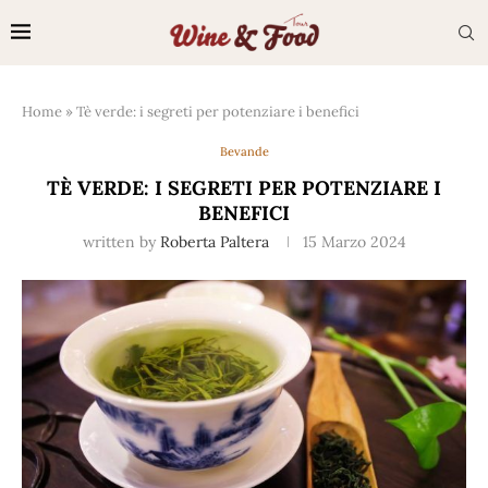
Home
»
Tè verde: i segreti per potenziare i benefici
Bevande
TÈ VERDE: I SEGRETI PER POTENZIARE I
BENEFICI
written by
Roberta Paltera
15 Marzo 2024