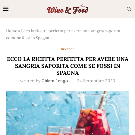
Home
»
Ecco la ricetta perfetta per avere una sangria saporita
come se fossi in Spagna
Bevande
ECCO LA RICETTA PERFETTA PER AVERE UNA
SANGRIA SAPORITA COME SE FOSSI IN
SPAGNA
written by
Chiara Longo
24 Settembre 2023