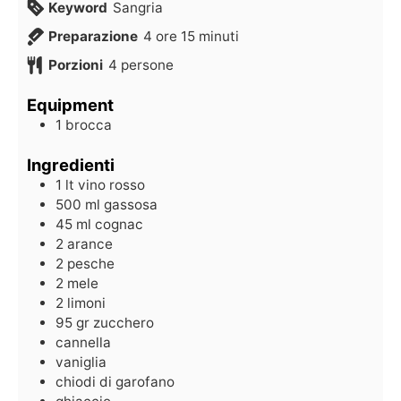
Keyword
Sangria
Preparazione
4
ore
15
minuti
Porzioni
4
persone
Equipment
1 brocca
Ingredienti
1
lt
vino rosso
500
ml
gassosa
45
ml
cognac
2
arance
2
pesche
2
mele
2
limoni
95
gr
zucchero
cannella
vaniglia
chiodi di garofano